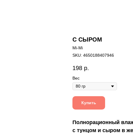
C СЫРОМ
Mi-Mi
SKU:
4650188407946
198
р.
Вес
Купить
Полнорационный влажн
с тунцом и сыром в же